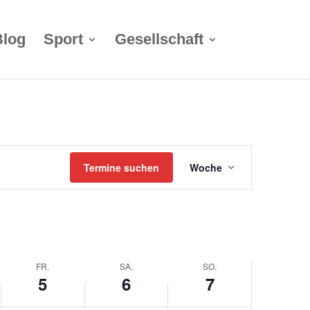
g,
Freitag,
Samstag,
Sonntag,
Blog
Sport
Gesellschaft
Juni
Juni
Juni
5,
6,
7,
2026
2026
2026
Termin
Termine suchen
Woche
Ansichten-
Navigation
FR.
SA.
SO.
5
6
7