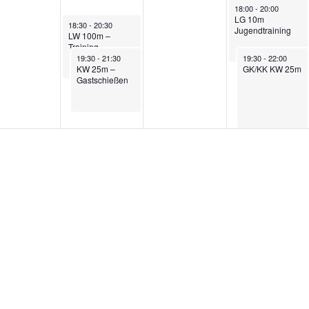
June 4, 2026
18:00
-
20:00
LG 10m
June 2, 2026
18:30
-
20:30
Jugendtraining
LW 100m –
Training
June 2, 2026
June 4, 2026
19:30
-
21:30
19:30
-
22:00
KW 25m –
GK/KK KW 25m
Gastschießen