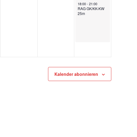
June 7, 2026
18:00
-
21:00
RAG GK/KK-KW
25m
Kalender abonnieren