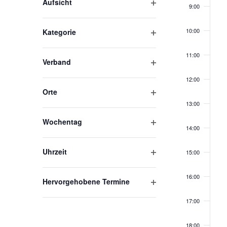
Aufsicht
Termin
9:00
Ändern
Filter
der
öffnen
10:00
Kategorie
Formular-
Filter
Eingabefelder
öffnen
11:00
Verband
wird
Filter
die
12:00
öffnen
Liste
Orte
Filter
der
13:00
öffnen
Veranstaltungen
Wochentag
14:00
mit
Filter
öffnen
den
Uhrzeit
15:00
gefilterten
Filter
Ergebnissen
öffnen
16:00
Hervorgehobene Termine
aktualisieren
Filter
17:00
öffnen
18:00