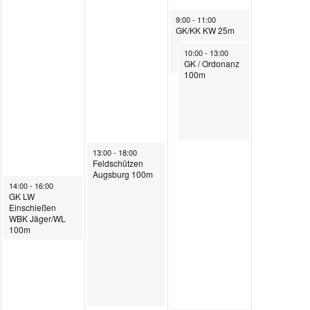
June 7, 2026
9:00
-
11:00
GK/KK KW 25m
June 7, 2026
10:00
-
13:00
GK / Ordonanz
100m
June 6, 2026
13:00
-
18:00
Feldschützen
Augsburg 100m
June 5, 2026
14:00
-
16:00
GK LW
Einschießen
WBK Jäger/WL
100m