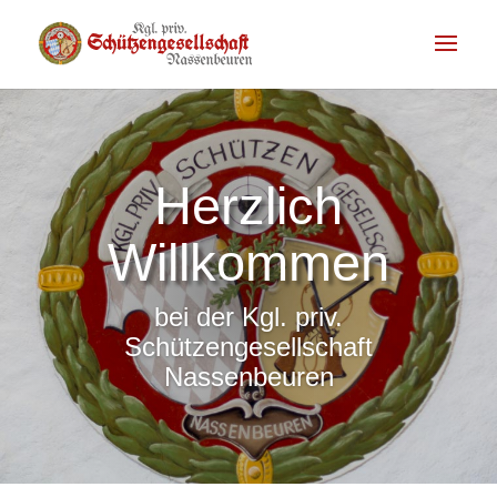
Herzlich
Willkommen
bei der Kgl. priv.
Schützengesellschaft
Nassenbeuren