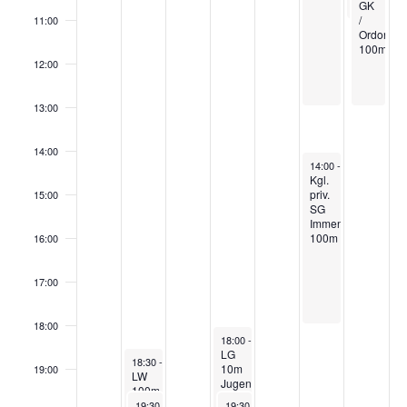
GK
/
11:00
Ordonan
100m
12:00
13:00
14:00
April 11, 2026
14:00
-
18:00
Kgl.
priv.
15:00
SG
Immenstadt
100m
16:00
17:00
18:00
April 9, 2026
18:00
-
20:00
LG
April 7, 2026
18:30
-
20:30
10m
19:00
LW
Jugendtraining
100m
April 7, 2026
April 9, 2026
–
19:30
-
21:30
19:30
-
22:00