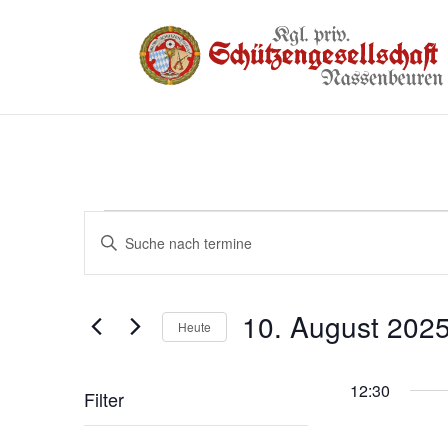
Termine
Termine
Bitte
Suche
für
Schlüsselwort
und
eingeben.
10.
10. August 202
Suche
Ansichten,
Heute
August
nach
Navigation
Datum
2025
Termine
wählen.
12:30
Filter
Schlüsselwort.
Das