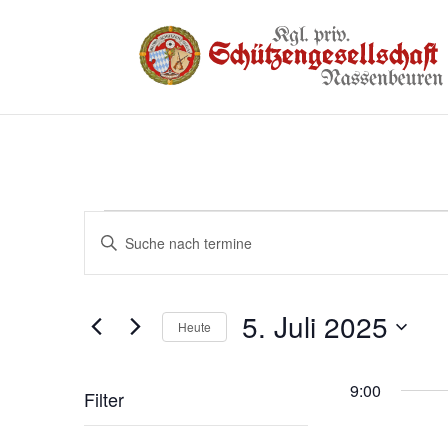
Termine
Termine
Bitte
Suche
für
Schlüsselwort
und
eingeben.
5.
5. Juli 2025
Suche
Ansichten,
Heute
Juli
nach
Navigation
Datum
2025
Termine
wählen.
9:00
Filter
Schlüsselwort.
Das