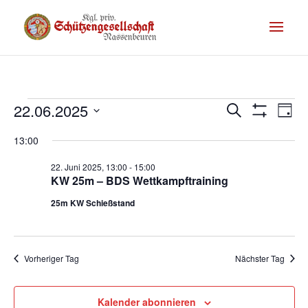
Termine
Te
22.06.2025
Termine
Suche
Tag
Filter
An
Suche
für
Datum
Anzeigen
13:00
Na
wählen.
und
22.
22. Juni 2025, 13:00
-
15:00
Ansichte
KW 25m – BDS Wettkampftraining
Juni
Navigati
25m KW Schießstand
2025
Vorheriger Tag
Nächster Tag
Kalender abonnieren