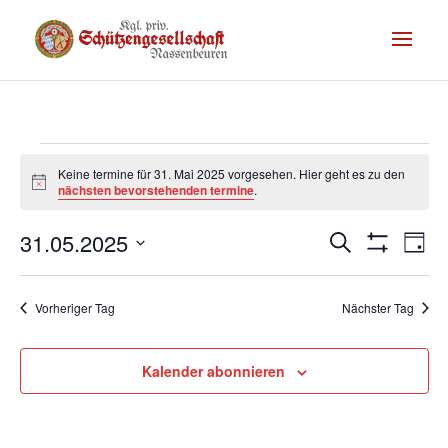
Termine
Keine termine für 31. Mai 2025 vorgesehen. Hier geht es zu den
Hinweis
für
nächsten bevorstehenden termine
.
31.
Te
31.05.2025
Termine
Suche
Tag
Filter
An
Mai
Suche
Datum
Anzeigen
Na
wählen.
und
2025
Vorheriger Tag
Nächster Tag
Ansichte
Navigati
Kalender abonnieren