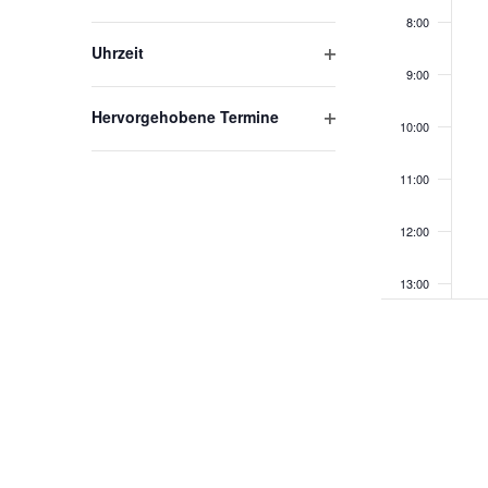
aktualisieren
Filter
8:00
öffnen
Uhrzeit
Filter
9:00
öffnen
Hervorgehobene Termine
10:00
Filter
öffnen
11:00
12:00
13:00
14:00
15:00
16:00