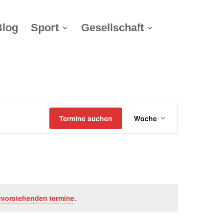
Blog
Sport
Gesellschaft
Termin
Termine suchen
Woche
Ansichten-
Navigation
evorstehenden termine
.