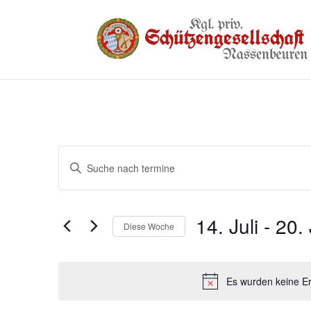
Termine
Bitte
Suche
Schlüsselwort
und
eingeben.
14. Juli
 - 
20. 
Suche
Ansichten,
Diese Woche
nach
Navigation
Datum
Termine
auswählen.
Schlüsselwort.
Es wurden keine Er