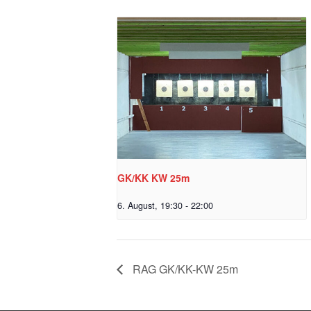
GK/KK KW 25m
6. August, 19:30
-
22:00
RAG GK/KK-KW 25m