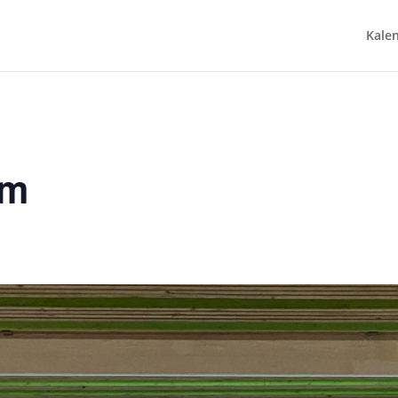
Kale
5m