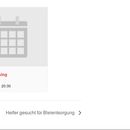
ning
-
20:30
Helfer gesucht für Bleientsorgung