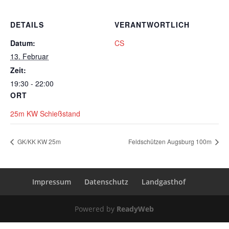
DETAILS
VERANTWORTLICH
Datum:
CS
13. Februar
Zeit:
19:30 - 22:00
ORT
25m KW Schießstand
GK/KK KW 25m
Feldschützen Augsburg 100m
Impressum
Datenschutz
Landgasthof
Powered by
ReadyWeb