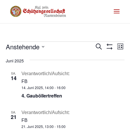
Termine
Te
Anstehende
Termine
Suche
Liste
Filter
An
Suche
Datum
Anzeigen
Na
Juni 2025
wählen.
und
SA.
Ansichte
Verantwortlich/Aufsicht:
14
FB
Navigati
14. Juni 2025, 14:00
-
16:00
4. Gauböllertreffen
SA.
Verantwortlich/Aufsicht:
21
FB
21. Juni 2025, 13:00
-
15:00