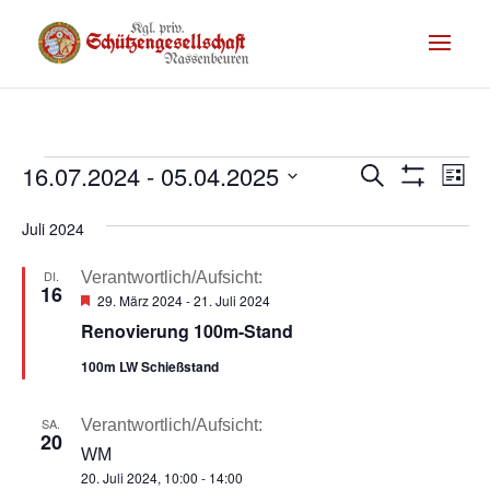
Termine
Te
16.07.2024
 - 
05.04.2025
Termine
Suche
Liste
Filter
An
Suche
Datum
Anzeigen
Na
Juli 2024
wählen.
und
DI.
Ansichte
Verantwortlich/Aufsicht:
16
Hervorgehoben
29. März 2024
-
21. Juli 2024
Navigati
Renovierung 100m-Stand
100m LW Schießstand
SA.
Verantwortlich/Aufsicht:
20
WM
20. Juli 2024, 10:00
-
14:00