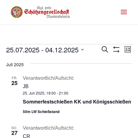
Termine
Te
25.07.2025
 - 
04.12.2025
Termine
Suche
Liste
Filter
An
Suche
Datum
Anzeigen
Na
Juli 2025
wählen.
und
FR.
Ansichte
Verantwortlich/Aufsicht:
25
JB
Navigati
25. Juli 2025, 19:00
-
21:00
Sommerfestschießen KK und Königsschießen
50m LW Schießstand
SO.
Verantwortlich/Aufsicht:
27
CR