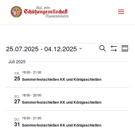
Termine
Te
25.07.2025
 - 
04.12.2025
Termine
Suche
Zusam
Filter
An
Suche
Datum
Anzeigen
Juli 2025
Na
auswählen.
und
19:00
-
21:00
FR.
Ansichte
25
Sommerfestschießen KK und Königsschießen
Navigati
18:00
-
20:00
SO.
27
Sommerfestschießen KK und Königsschießen
19:00
-
21:00
DO.
31
Sommerfestschießen KK und Königsschießen